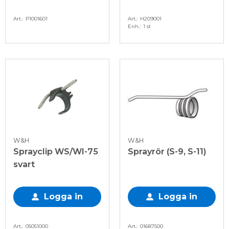
Art.
P1001601
Art.
H209001
Enh.
1 st
W&H
W&H
Sprayclip WS/WI-75
Sprayrör (S-9, S-11)
svart
Logga in
Logga in
Art.
05051000
Art.
01687500