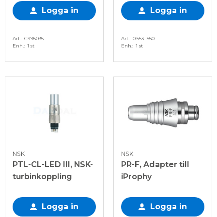
Logga in
Logga in
Art.
C495035
Art.
0.553.1550
Enh.
1 st
Enh.
1 st
NSK
NSK
PTL-CL-LED III, NSK-
PR-F, Adapter till
turbinkoppling
iProphy
Logga in
Logga in