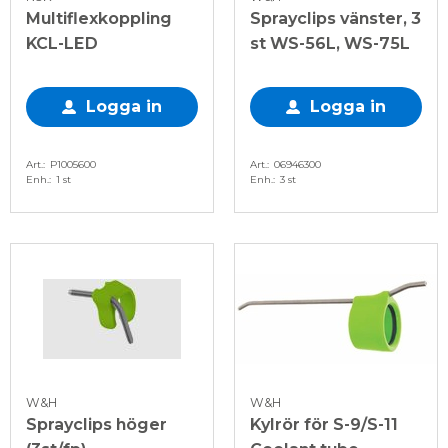
Multiflexkoppling
Sprayclips vänster, 3
KCL-LED
st WS-56L, WS-75L
Logga in
Logga in
Art.
P1005600
Art.
06946300
Enh.
1 st
Enh.
3 st
W&H
W&H
Sprayclips höger
Kylrör för S-9/S-11