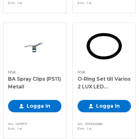
Enh.
1 st
Enh.
1 st
NSK
NSK
BA Spray Clips (PS11)
O-Ring Set till Varios
Metall
2 LUX LED
Scalerhandstycke
Logga in
Logga in
Art.
H019711
Art.
0310020080
Enh.
1 st
Enh.
1 st