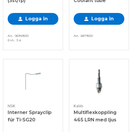
(3st/fp)
Coolant tube
Logga in
Logga in
Art.
06949500
Art.
6879500
Enh.
3 st
NSK
KaVo
Interner Sprayclip
Multiflexkoppling
für Ti-SG20
465 LRN med ljus