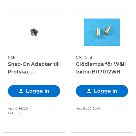
NSK
MK-Dent
Snap-On Adapter till
Glödlampa för W&H
Profylax-
turbin BU7012WH
Vinkelstycke
Logga in
Logga in
Art.
C186020
Art.
BU7012WH
Enh.
1 st