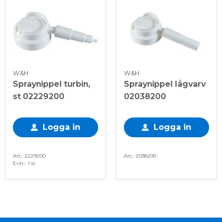
W&H
W&H
Spraynippel turbin,
Spraynippel lågvarv
st 02229200
02038200
Logga in
Logga in
Art.
2229200
Art.
2038200
Enh.
1 st