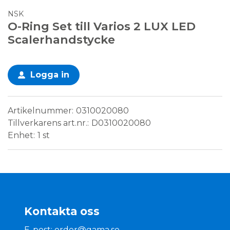
NSK
O-Ring Set till Varios 2 LUX LED
Scalerhandstycke
Logga in
Artikelnummer
0310020080
Tillverkarens art.nr.
D0310020080
Enhet
1 st
Kontakta oss
E-post:
order@gama.se