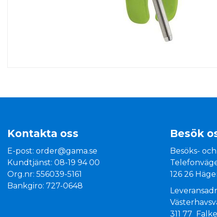
Kontakta oss
Besök o
E-post:
order@gama.se
Besöks- och
Kundtjänst: 08-19 94 00
Telefonväge
Org.nr: 556039-5161
126 26 Häge
Bankgiro: 727-0648
Leveransadr
Västerhavs
311 77 Falk