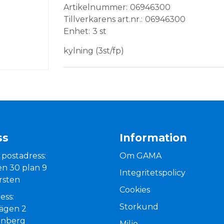
Artikelnummer
06946300
Tillverkarens art.nr.
06946300
Enhet
3 st
kylning (3st/fp)
ss
Information
 postadress:
Om GAMA
n 30 plan 9
Integritetspolicy
rsten
Cookies
ess:
Storkund
vägen 2
enberg
Miljo