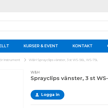
ELLT
KURSER & EVENT
KONTAKT
hör Instrument
W&H Sprayclips vänster, 3 st WS-56L, WS-75L
W&H
Sprayclips vänster, 3 st WS
Logga in