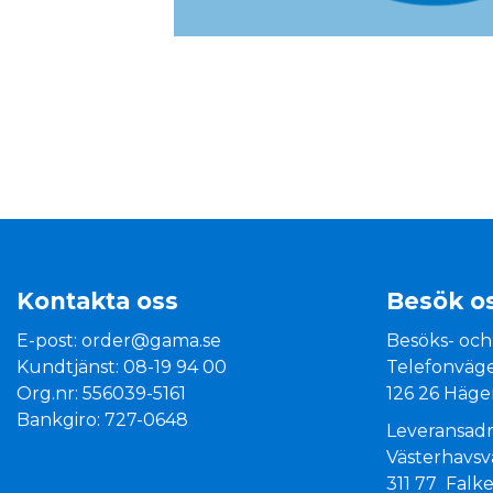
Kontakta oss
Besök o
E-post:
order@gama.se
Besöks- och
Kundtjänst: 08-19 94 00
Telefonväge
Org.nr: 556039-5161
126 26 Häge
Bankgiro: 727-0648
Leveransadr
Västerhavs
311 77 Falk