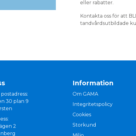
eller rabatter.
Kontakta oss för att B
tandvårdsutbildade kund
ss
Information
 postadress:
Om GAMA
n 30 plan 9
Integritetspolicy
rsten
Cookies
ess:
Storkund
vägen 2
enberg
Miljo