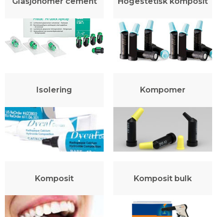
Glasjonomer cement
Högestetisk komposit
Isolering
Kompomer
Komposit
Komposit bulk