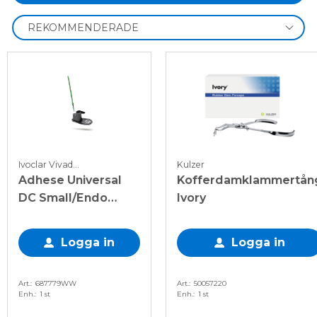
Ivoclar Vivadent
Kulzer
Adhese Universal
Kofferdamklammertån
DC Small/Endo
Ivory
singledos, 25 x 0,1 g
Logga in
Logga in
Art.
687779WW
Art.
50057220
Enh.
1 st
Enh.
1 st