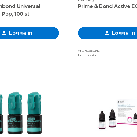
hbond Universal
Prime & Bond Active E
-Pop, 100 st
Logga in
Logga in
Art.
60667342
Enh.
3 × 4 ml