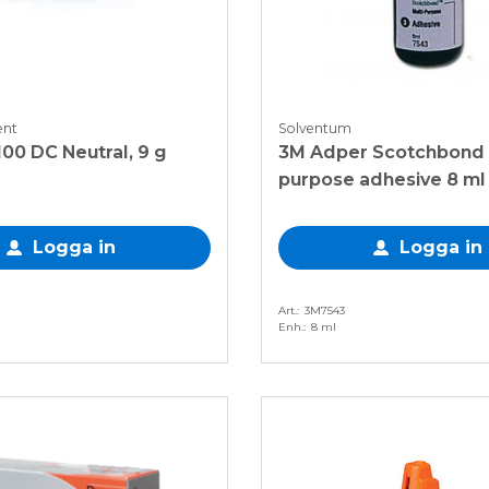
ent
Solventum
100 DC Neutral, 9 g
3M Adper Scotchbond 
purpose adhesive 8 ml
Logga in
Logga in
Art.
3M7543
Enh.
8 ml