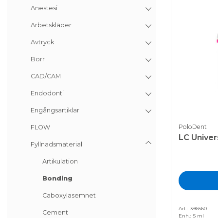
Anestesi
Arbetskläder
Avtryck
Borr
CAD/CAM
Endodonti
Engångsartiklar
PoloDent
FLOW
LC Univer
Fyllnadsmaterial
Artikulation
Bonding
Caboxylasemnet
Art.
396560
Cement
Enh.
5 ml