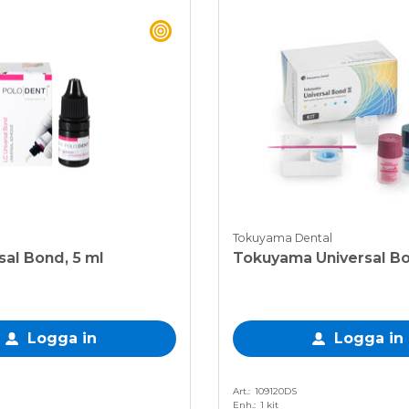
BEST BUY
Tokuyama Dental
sal Bond, 5 ml
Tokuyama Universal Bon
Logga in
Logga in
Art.
109120DS
Enh.
1 kit