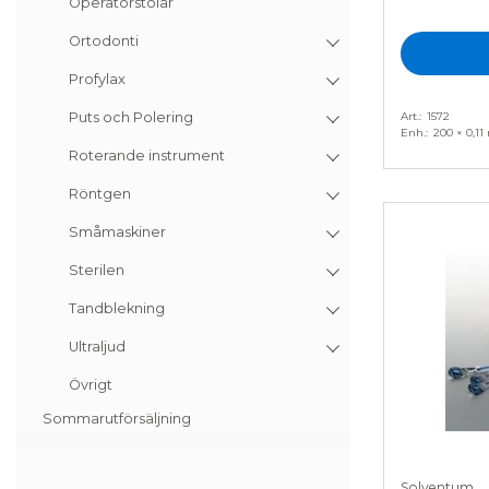
Operatörstolar
Ortodonti
Profylax
Art.
1572
Puts och Polering
Enh.
200 × 0,11
Roterande instrument
Röntgen
Småmaskiner
Sterilen
Tandblekning
Ultraljud
Övrigt
Sommarutförsäljning
Solventum