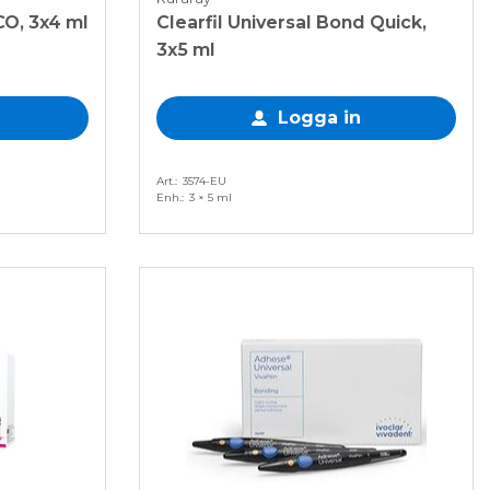
CO, 3x4 ml
Clearfil Universal Bond Quick,
3x5 ml
Logga in
Art.
3574-EU
Enh.
3 × 5 ml