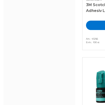
3M Scotc
Adhesiv L
Art.
41256
Enh.
100 st