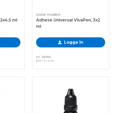
Ivoclar Vivadent
 2x4,5 ml
Adhese Universal VivaPen, 3x2
ml
Logga in
Art.
664505
Enh.
3 × 2 ml