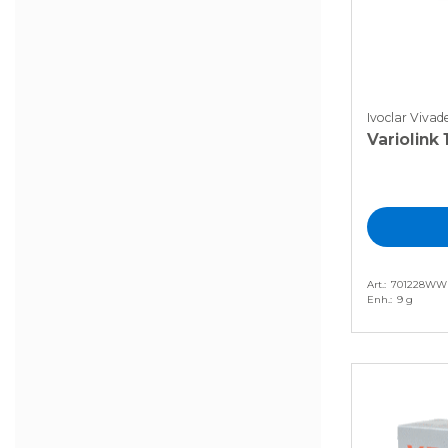
Ivoclar Vivad
Variolink 
Art.
701228WW
Enh.
9 g