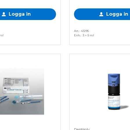
Logga in
Logga in
Art.
41295
 ml
Enh.
3 × 5 ml
Dentsply