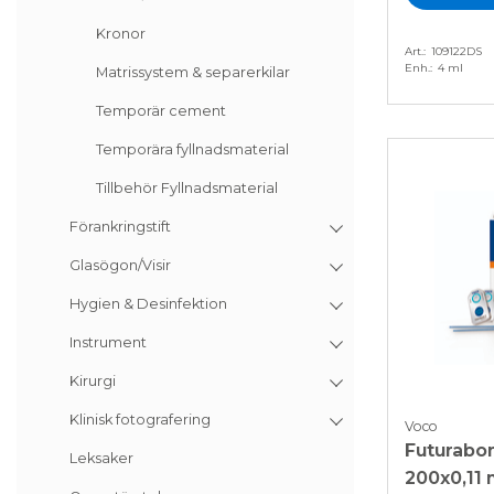
Kronor
Art.
109122DS
Enh.
4 ml
Matrissystem & separerkilar
Temporär cement
Temporära fyllnadsmaterial
Tillbehör Fyllnadsmaterial
Förankringstift
Glasögon/Visir
Hygien & Desinfektion
Instrument
Kirurgi
Klinisk fotografering
Voco
Futurabo
Leksaker
200x0,11 