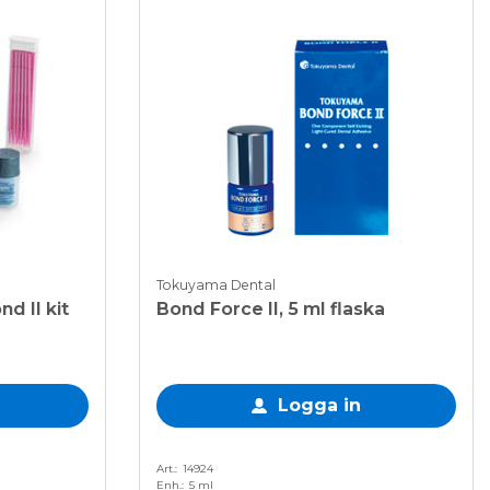
Tokuyama Dental
d II kit
Bond Force II, 5 ml flaska
Logga in
Art.
14924
Enh.
5 ml