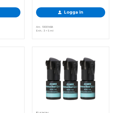
Logga in
Art.
10001458
Enh.
3 × 5 ml
Kuraray