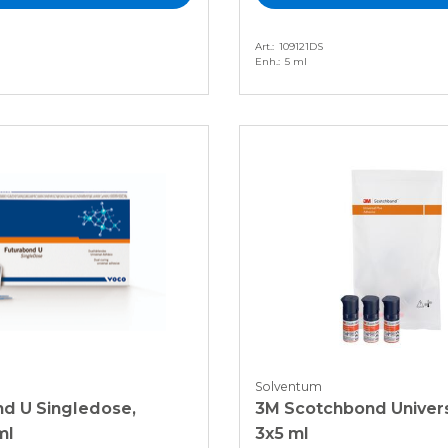
Art.
109121DS
Enh.
5 ml
Solventum
nd U Singledose,
3M Scotchbond Univers
ml
3x5 ml