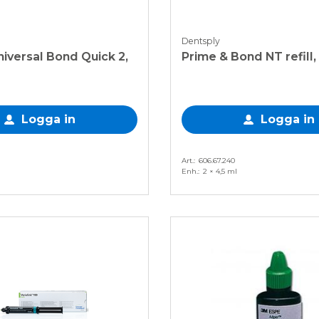
Dentsply
Universal Bond Quick 2,
Prime & Bond NT refill,
Logga in
Logga in
Art.
606.67.240
Enh.
2 × 4,5 ml