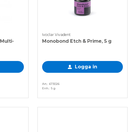
Ivoclar Vivadent
Multi-
Monobond Etch & Prime, 5 g
Logga in
Art.
673026
Enh.
5 g