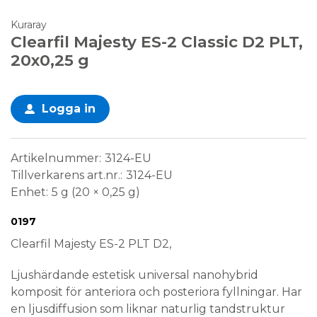
Kuraray
Clearfil Majesty ES-2 Classic D2 PLT,
20x0,25 g
Logga in
Artikelnummer
3124-EU
Tillverkarens art.nr.
3124-EU
Enhet
5 g (20 × 0,25 g)
Conformité Européenne
Medical Device
0197
Clearfil Majesty ES-2 PLT D2,
Ljushärdande estetisk universal nanohybrid
komposit för anteriora och posteriora fyllningar. Har
en ljusdiffusion som liknar naturlig tandstruktur