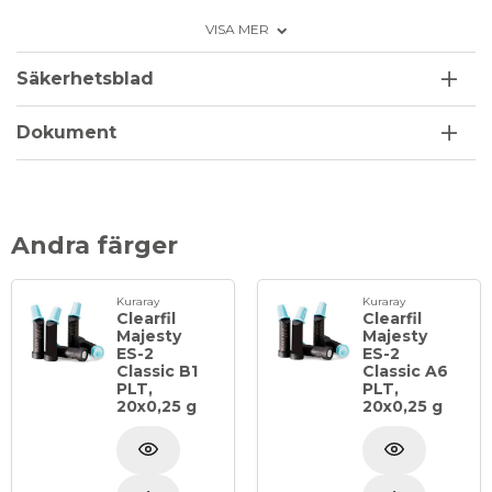
och hög brytningsmatris. Enkel att skulptera och
VISA MER
polera. Lång arbetstid. För enstegsteknik men kan
kombineras med emalj och dentin färger för
Säkerhetsblad
flerstegsteknik. VITA- färger godkända enligt VITA-
skalan. Radiopak. Färg: D2.
Dokument
Förpackning: 20 kapslar á 0,25 g
Andra färger
Kuraray
Kuraray
Clearfil
Clearfil
Majesty
Majesty
ES-2
ES-2
Classic B1
Classic A6
PLT,
PLT,
20x0,25 g
20x0,25 g