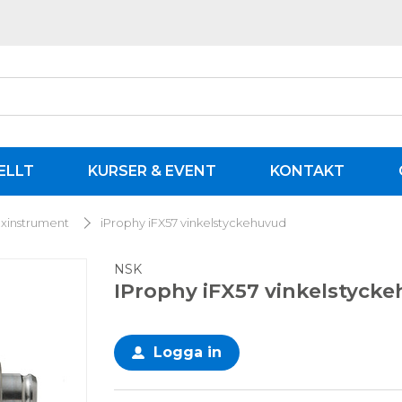
ELLT
KURSER & EVENT
KONTAKT
axinstrument
iProphy iFX57 vinkelstyckehuvud
NSK
IProphy iFX57 vinkelstyck
Logga in