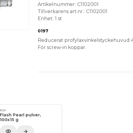
Artikelnummer
C1102001
Tillverkarens art.nr.
C1102001
Enhet
1 st
Conformité Européenne
Medical Device
0197
Reducerat profylaxvinkelstyckehuvud 4:1
För screw-in koppar.
Förpackning: Styck
NSK
Flash Pearl pulver,
100x15 g