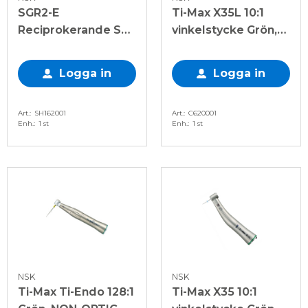
SGR2-E
Ti-Max X35L 10:1
Reciprokerande Såg
vinkelstycke Grön,
3:1, NON-OPTIC
OPTIC
Logga in
Logga in
Art.
SH162001
Art.
C620001
Enh.
1 st
Enh.
1 st
NSK
NSK
Ti-Max Ti-Endo 128:1
Ti-Max X35 10:1