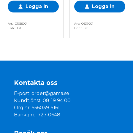
Logga in
Logga in
Art.
C1055001
Art.
C637001
Enh.
1 st
Enh.
1 st
Kontakta oss
E-post:
order@gama.se
Kundtjänst: 08-19 94 00
Org.nr: 556039-5161
Bankgiro: 727-0648