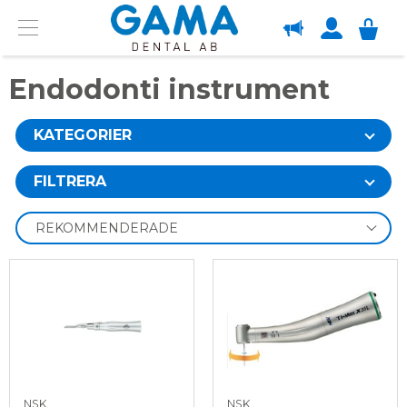
OM GAMA
Menu
Endodonti instrument
KATEGORIER
FILTRERA
NSK
NSK