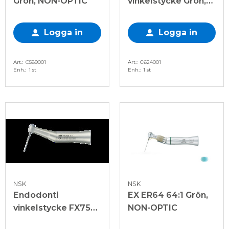
Grön, NON-OPTIC
vinkelstycke Grön,
NON-OPTIC
Logga in
Logga in
Art.
C589001
Art.
C624001
Enh.
1 st
Enh.
1 st
NSK
NSK
Endodonti
EX ER64 64:1 Grön,
vinkelstycke FX75m
NON-OPTIC
utan optik