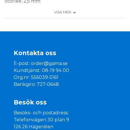
Storlek: 2,5 mm
VISA MER
Förpackning: Styck
Monteringsanvisning - Klicka här >
Kontakta oss
E-post:
order@gama.se
Kundtjänst: 08-19 94 00
Org.nr: 556039-5161
Bankgiro: 727-0648
Besök oss
Besöks- och postadress:
Telefonvägen 30 plan 9
126 26 Hägersten