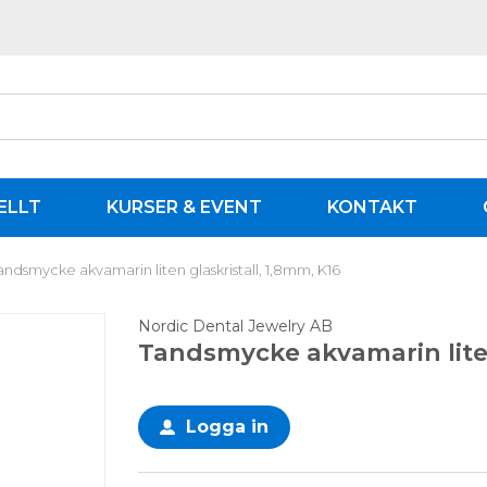
ELLT
KURSER & EVENT
KONTAKT
andsmycke akvamarin liten glaskristall, 1,8mm, K16
Nordic Dental Jewelry AB
Tandsmycke akvamarin liten
Logga in