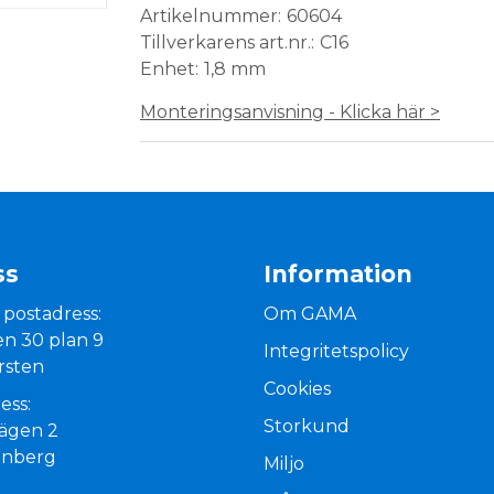
Artikelnummer
60604
Tillverkarens art.nr.
C16
Enhet
1,8 mm
Monteringsanvisning - Klicka här >
ss
Information
 postadress:
Om GAMA
n 30 plan 9
Integritetspolicy
rsten
Cookies
ess:
Storkund
vägen 2
enberg
Miljo