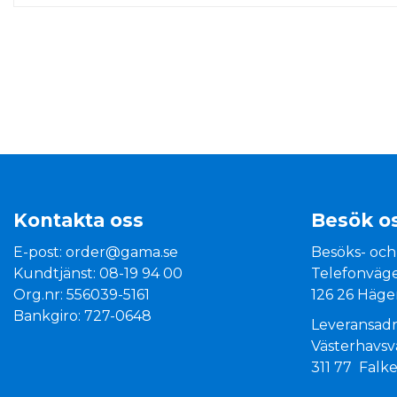
Kontakta oss
Besök o
E-post:
order@gama.se
Besöks- och
Kundtjänst: 08-19 94 00
Telefonväge
Org.nr: 556039-5161
126 26 Häge
Bankgiro: 727-0648
Leveransadr
Västerhavs
311 77 Falk