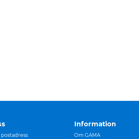
ss
Information
 postadress:
Om GAMA