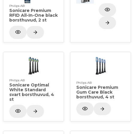
Förpackning: 1 st eltandborste, 1 st Premium RFID
Philips AB
A3 All-In One black borsthuvud,
Sonicare Premium
RFID All-In-One black
1 st reseetui med USB-C laddare, 1 st laddningspuck.
borsthuvud, 2 st
OBS endast personalköp (ej för patienter)
Philips AB
Philips AB
Sonicare Optimal
Sonicare Premium
White Standard
Gum Care Black
svart borsthuvud, 4
borsthuvud, 4 st
st