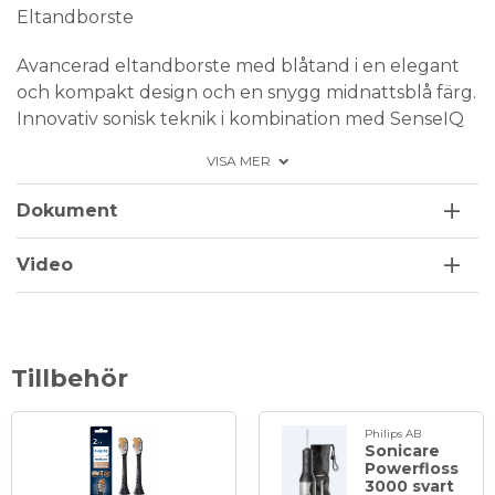
Eltandborste
Avancerad eltandborste med blåtand i en elegant
och kompakt design och en snygg midnattsblå färg.
Innovativ sonisk teknik i kombination med SenseIQ
teknologi som känner av tryck, borströrelse och
VISA MER
rörelsemönster upp till 100 gånger per sekund.
Vägledning i den smarta AI-genererade Philips
Dokument
Sonicare-appen.
Eltandborsten har 62 000 borströrelser/minut och
Video
är förinställd med borstläge Clean,
önskar man byta borstläge så ändrar man det i den
Sonicare-appen.
Tillbehör
3 st intensitetslägen: Låg, mellan, hög
5 st borstlägen: Clean, White, Sensitive, Gum
Health, Deep clean
Philips AB
Sonicare
Batteritid: ca 2 veckor på en laddning
Powerfloss
3000 svart