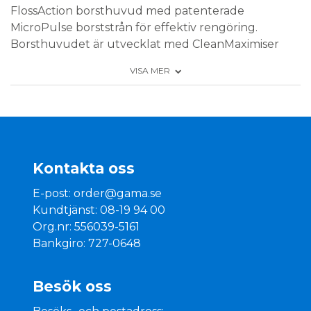
FlossAction borsthuvud med patenterade
MicroPulse borststrån för effektiv rengöring.
Borsthuvudet är utvecklat med CleanMaximiser
teknologi som gör att borststråna växlar färg från
VISA MER
grönt till gult när det är dags att byta
eltandborsthuvudet. Kan användas till Braun Oral-
B eltandborsthandtag, ej till iO handtaget.
Förpackning: 3 st
Kontakta oss
E-post:
order@gama.se
Kundtjänst: 08-19 94 00
Org.nr: 556039-5161
Bankgiro: 727-0648
Besök oss