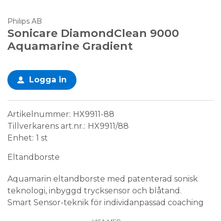
Philips AB
Sonicare DiamondClean 9000
Aquamarine Gradient
Logga in
Artikelnummer
HX9911-88
Tillverkarens art.nr.
HX9911/88
Enhet
1 st
Eltandborste
Aquamarin eltandborste med patenterad sonisk
teknologi, inbyggd trycksensor och blåtand.
Smart Sensor-teknik för individanpassad coaching
med Philips Sonicare app, android och iOS