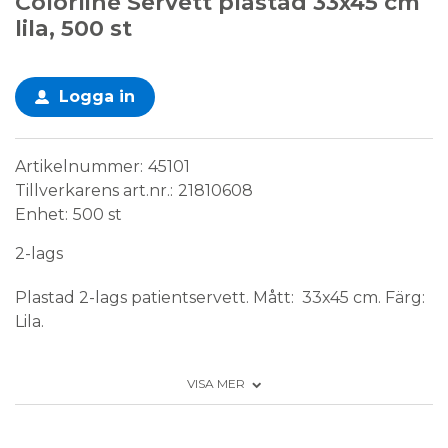
Colorline Servett plastad 33x45 cm
lila, 500 st
Logga in
Artikelnummer
45101
Tillverkarens art.nr.
21810608
Enhet
500 st
2-lags
Plastad 2-lags patientservett. Mått: 33x45 cm. Färg:
Lila.
VISA MER
Förpackning: 500 st