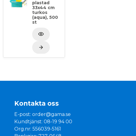
plastad
33x44 cm
turkos
(aqua), 500
st
Kontakta oss
E-post:
order@gama.se
Kundtjänst: 08-19 94 00
Org.nr: 556039-5161