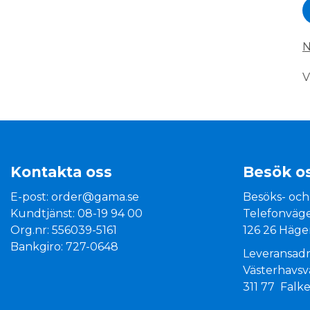
N
V
Kontakta oss
Besök o
E-post:
order@gama.se
Besöks- och
Kundtjänst: 08-19 94 00
Telefonväge
Org.nr: 556039-5161
126 26 Häge
Bankgiro: 727-0648
Leveransadr
Västerhavs
311 77 Falk